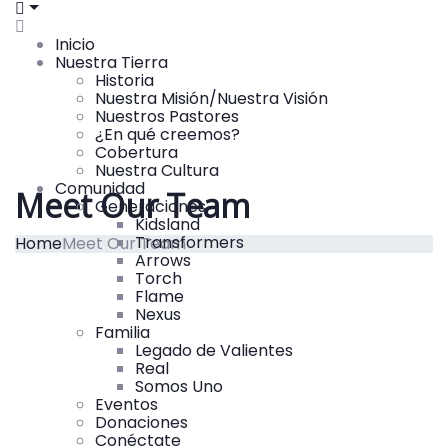
Inicio
Nuestra Tierra
Historia
Nuestra Misión/Nuestra Visión
Nuestros Pastores
¿En qué creemos?
Cobertura
Nuestra Cultura
Comunidad
Meet Our Team
Generaciones
Kidsland
Transformers
Home
Meet Our Team
Arrows
Torch
Flame
Nexus
Familia
Legado de Valientes
Real
Somos Uno
Eventos
Donaciones
Conéctate