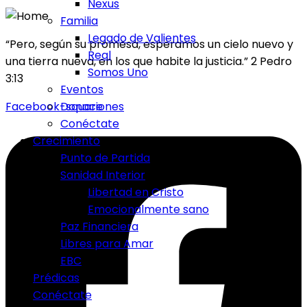
Nexus
Familia
Legado de Valientes
“Pero, según su promesa, esperamos un cielo nuevo y
Real
una tierra nueva, en los que habite la justicia.” 2 Pedro
Somos Uno
3:13
Eventos
Facebook-square
Donaciones
Conéctate
Crecimiento
Punto de Partida
Sanidad Interior
Libertad en Cristo
Emocionalmente sano
Paz Financiera
Libres para Amar
EBC
Prédicas
Conéctate