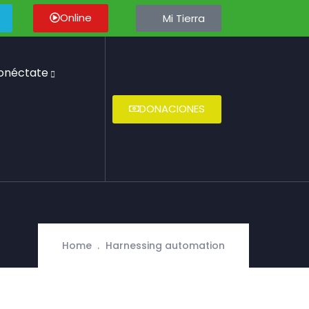
Online
Mi Tierra
onéctate
DONACIONES
Home
Harnessing automation