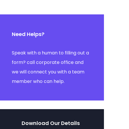
Need Helps?
Speak with a human to filling out a
form? call corporate office and
we will connect you with a team
member who can help.
Download Our Details