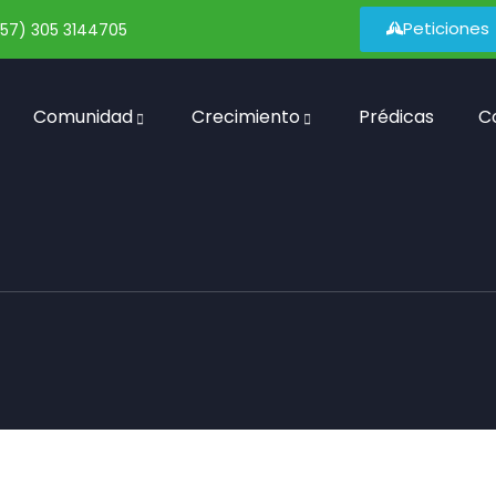
Peticiones
57) 305 3144705
Comunidad
Crecimiento
Prédicas
C