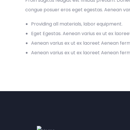
Proin sagittis feugiat elit finibus pretium. Don
congue posuer eros eget egestas. Aenean var
Providing all materials, labor equipment.
Eget Egestas. Aenean varius ex ut ex laore
Aenean varius ex ut ex laoreet Aenean fe
Aenean varius ex ut ex laoreet Aenean fe