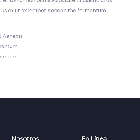
ec et tortor non purus vulputate tincidunt. Cras
ius ex ut ex laoreet Aenean the fermentum.
et Aenean.
rmentum.
rmentum.
Nosotros
En Línea