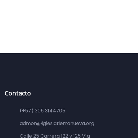
Contacto
(+57) 305 3144705
admon@iglesiatierranueva.org
Calle 25 Carrera 122 y 125 Vía