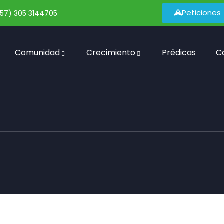
Peticiones
57) 305 3144705
Comunidad
Crecimiento
Prédicas
C