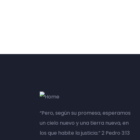
“Pero, según su promesa, esperamos
un cielo nuevo y una tierra nueva, en
los que habite la justicia.” 2 Pedro 3:13